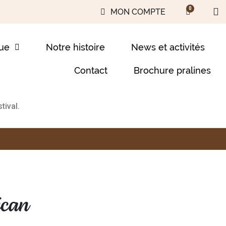
MON COMPTE
que
Notre histoire
News et activités
Contact
Brochure pralines
tival.
écan