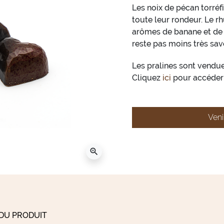
Les noix de pécan torréf
toute leur rondeur. Le 
arômes de banane et de v
reste pas moins très s
Les pralines sont vendue
Cliquez
ici
pour accéder 
Veni
zoom_in
 DU PRODUIT