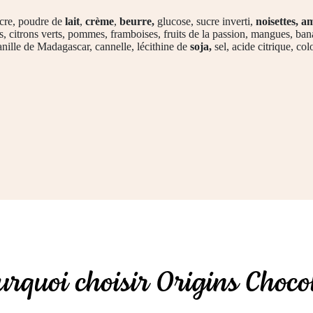
ucre, poudre de
lait
,
crème
,
beurre,
glucose, sucre inverti,
noisettes, a
s, citrons verts, pommes, framboises, fruits de la passion, mangues, ba
nille de Madagascar, cannelle, lécithine de
soja,
sel, acide citrique, c
rquoi choisir Origins Choco