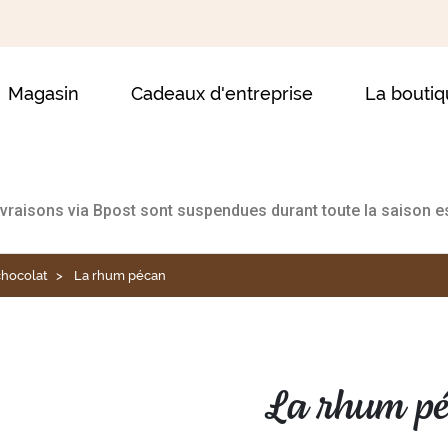
Magasin
Cadeaux d'entreprise
La bouti
ivraisons via Bpost sont suspendues durant toute la saison es
chocolat
La rhum pécan
La rhum p