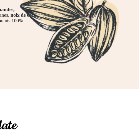
mandes,
nanes,
noix de coco
,
olorants 100%
late