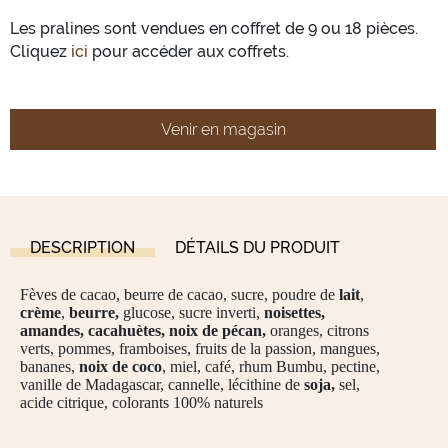
Les pralines sont vendues en coffret de 9 ou 18 pièces.
Cliquez
ici
pour accéder aux coffrets.
Venir en magasin
DESCRIPTION
DÉTAILS DU PRODUIT
Fèves de cacao, beurre de cacao, sucre, poudre de
lait
,
crème
,
beurre,
glucose, sucre inverti,
noisettes,
amandes, cacahuètes, noix de pécan,
oranges, citrons
verts, pommes, framboises, fruits de la passion, mangues,
bananes,
noix de coco
, miel, café, rhum Bumbu, pectine,
vanille de Madagascar, cannelle, lécithine de
soja,
sel,
acide citrique, colorants 100% naturels