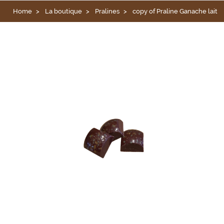
Home
La boutique
Pralines
copy of Praline Ganache lait v